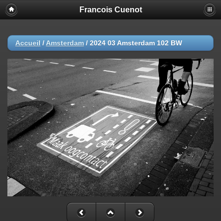
Francois Cuenot
Accueil
/
Amsterdam
/
2024 03 Amsterdam 102 BW