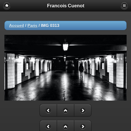
Francois Cuenot
Accueil
/
Paris
/
IMG 0313